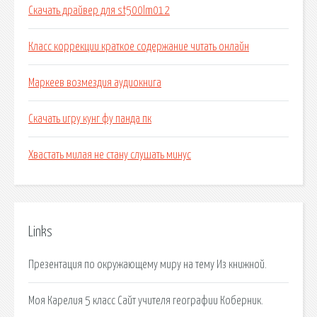
Скачать драйвер для st500lm012
Класс коррекции краткое содержание читать онлайн
Маркеев возмездия аудиокнига
Скачать игру кунг фу панда пк
Хвастать милая не стану слушать минус
Links
Презентация по окружающему миру на тему Из книжной.
Моя Карелия 5 класс Сайт учителя географии Коберник.