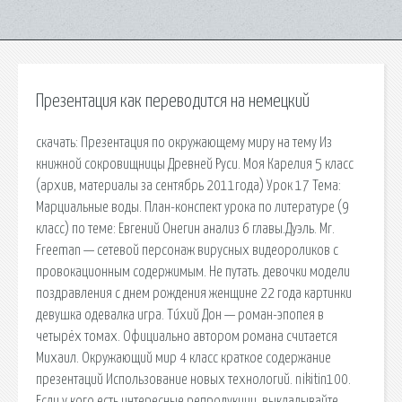
Презентация как переводится на немецкий
cкачать: Презентация по окружающему миру на тему Из
книжной сокровищницы Древней Руси. Моя Карелия 5 класс
(архив, материалы за сентябрь 2011года) Урок 17 Тема:
Марциальные воды. План-конспект урока по литературе (9
класс) по теме: Евгений Онегин анализ 6 главы.Дуэль. Mr.
Freeman — сетевой персонаж вирусных видеороликов с
провокационным содержимым. Не путать. девочки модели
поздравления с днем рождения женщине 22 года картинки
девушка одевалка игра. Ти́хий Дон — роман-эпопея в
четырёх томах. Официально автором романа считается
Михаил. Окружающий мир 4 класс краткое содержание
презентаций Использование новых технологий. nikitin100.
Если у кого есть интересные репродукции, выкладывайте,