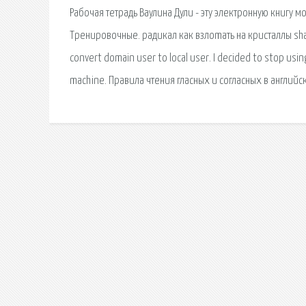
Рабочая тетрадь Ваулина Дули - эту электронную книгу 
Тренировочные. радикал как взлоmaть на кристаллы sh
convert domain user to local user. I decided to stop using
machine. Правила чтения гласных и согласных в англий