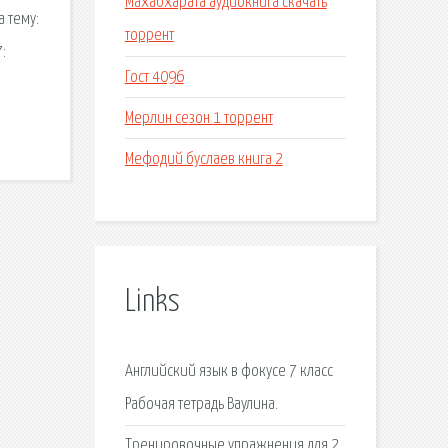
Махабхарата аудиокнига скачать
а тему:
торрент
:
Гост 4096
Мерлин сезон 1 торрент
Мефодий буслаев книга 2
Links
Английский язык в фокусе 7 класс
Рабочая тетрадь Ваулина.
Тренировочные упражнения для 2