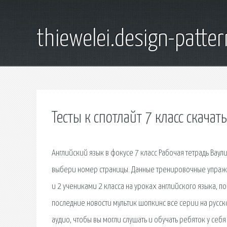
thiewelei.design-patter
Тесты к спотлайт 7 класс скачать
Английский язык в фокусе 7 класс Рабочая тетрадь Ваули
выбери номер страницы. Данные тренировочные упражне
и 2 учениками 2 класса на уроках английского языка, по 
последние новости мультик шопкинс все серии на русско
аудио, чтобы вы могли слушать и обучать ребяток у себя