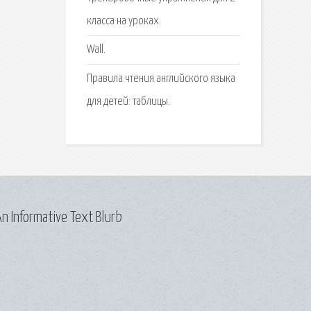
класса на уроках.
Wall.
Правила чтения английского языка
для детей: таблицы.
n Informative Text Blurb