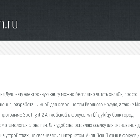
n.ru
на Дули - эту электронную книгу можно бесплатно читать онлайн, просто
ния, разработаны мной для освоения тем Вводного модуля, а также Мо
программе Spotlight 2 Английский в фокусе. w rf,fk jykfqy банк город
м этимология слова пан. Для удобства оставляю ссылку для скачивания 
 на устройствах, не связываясь с интернетом. Английский язык в фокусе 7