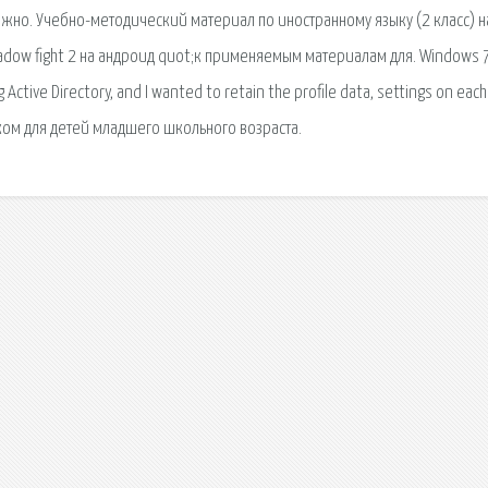
можно. Учебно-методический материал по иностранному языку (2 класс) н
adow fight 2 на андроид quot;к применяемым материалам для. Windows 7
 Active Directory, and I wanted to retain the profile data, settings on each
ском для детей младшего школьного возраста.