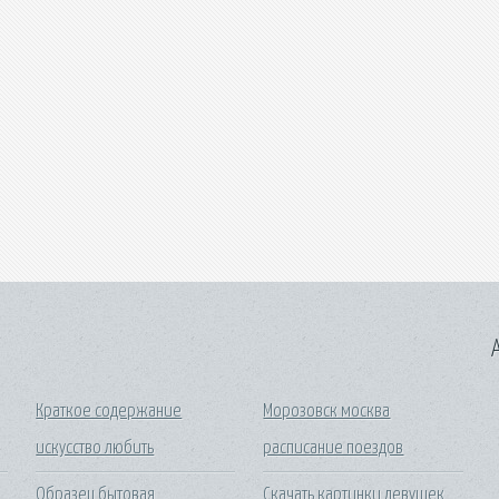
A
Краткое содержание
Морозовск москва
искусство любить
расписание поездов
Образец бытовая
Скачать картинки девушек