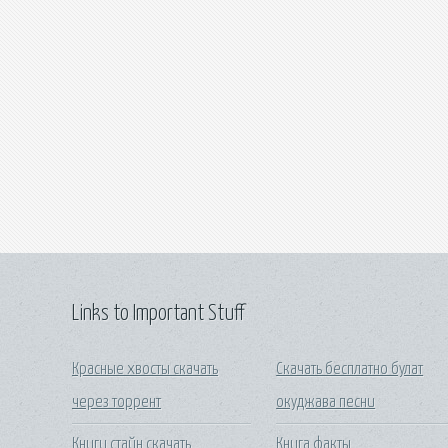
Links to Important Stuff
Красные хвосты скачать
Скачать бесплатно булат
через торрент
окуджава песни
Книги стайн скачать
Книга факты