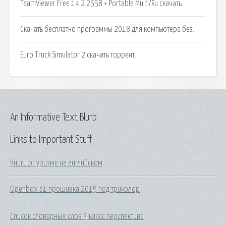
TeamViewer Free 14.2.2558 + Portable Multi/Ru скачать.
Скачать бесплатно программы 2018 для компьютера без.
Euro Truck Simulator 2 скачать торрент.
An Informative Text Blurb
Links to Important Stuff
Книги о туризме на английском
Openbox s1 прошивка 2015 под триколор
Список словарных слов 3 класс перспектива