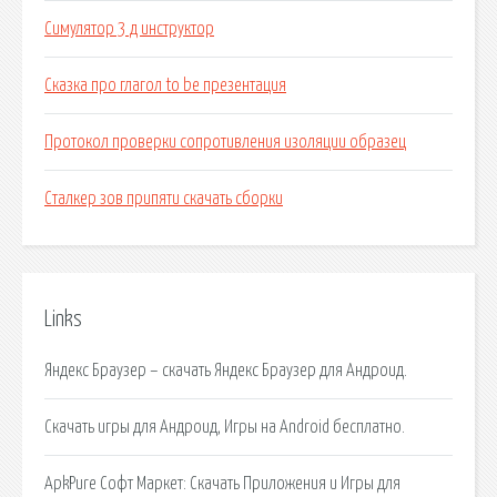
Симулятор 3 д инструктор
Сказка про глагол to be презентация
Протокол проверки сопротивления изоляции образец
Сталкер зов припяти скачать сборки
Links
Яндекс Браузер – скачать Яндекс Браузер для Андроид.
Скачать игры для Андроид, Игры на Android бесплатно.
ApkPure Софт Маркет: Скачать Приложения и Игры для